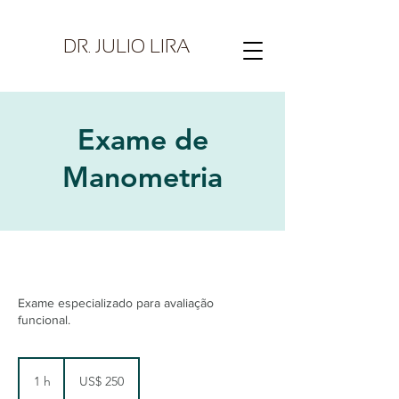
DR. JULIO LIRA
Exame de
Manometria
Exame especializado para avaliação
funcional.
250
Dólares
1 h
1
US$ 250
americanos