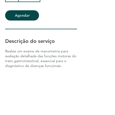
Agendar
Descrição do serviço
Realize um exame de manometria para
avaliação detalhada das funções motoras do
trato gastrointestinal, essencial para o
diagnóstico de doenças funcionais.
DR. JULIO LIRA